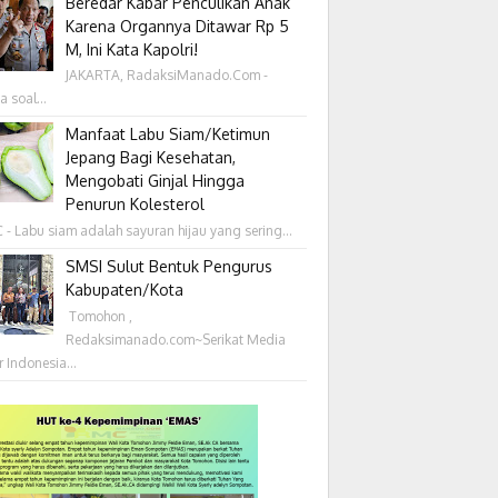
Beredar Kabar Penculikan Anak
Karena Organnya Ditawar Rp 5
M, Ini Kata Kapolri!
JAKARTA, RadaksiManado.Com -
a soal...
Manfaat Labu Siam/Ketimun
Jepang Bagi Kesehatan,
Mengobati Ginjal Hingga
Penurun Kolesterol
- Labu siam adalah sayuran hijau yang sering...
SMSI Sulut Bentuk Pengurus
Kabupaten/Kota
‎ Tomohon ,
Redaksimanado.com~Serikat Media
r Indonesia...