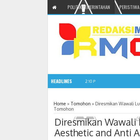
POLITIK PEMERINTAHAN
PERISTIWA
HEADLINES
Gelar Seminar Bud
2:10 PM
Home
»
Tomohon
»
Diresmikan Wawali Lum
Tomohon
Diresmikan Wawali 
Aesthetic and Anti 