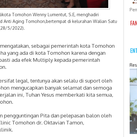
Pen
ikota Tomohon Wenny Lumentut, S.E, menghadiri
d Anti Aging Tomohon,bertempat di kelurahan Walian Satu
FA
(28/5/2022).
 mengatakan, sebagai pemerintah kota Tomohon
EN
ha yang ada di kota Tomohon karena dengan
pasti ada efek Multiply kepada pemerintah
Res
on.
sifat legal, tentunya akan selalu di suport oleh
ohon mengucapkan banyak selamat dan semoga
erjalan ini, Tuhan Yesus memberkati kita semua,
ohon.
an pengguntingan Pita dan pelepasan balon oleh
linic Tomohon dr. Oktavian Tamon,
linik.