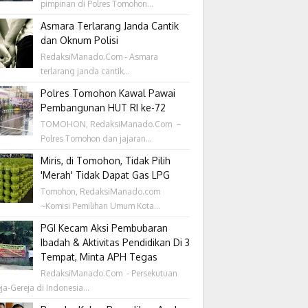
pimpinan di Polres Tomohon...
Asmara Terlarang Janda Cantik
dan Oknum Polisi
RedaksiManado.Com - Asmara
terlarang janda cantik...
Polres Tomohon Kawal Pawai
Pembangunan HUT RI ke-72
TOMOHON, RedaksiManado.Com –
Polres Tomohon dan jajaran...
Miris, di Tomohon, Tidak Pilih
'Merah' Tidak Dapat Gas LPG
Tomohon, RedaksiManado.com
~Komisi Pemilihan Umum Kota...
PGI Kecam Aksi Pembubaran
Ibadah & Aktivitas Pendidikan Di 3
Tempat, Minta APH Tegas
RedaksiManado.Com - Persekutuan
ja-Gereja di Indonesia...