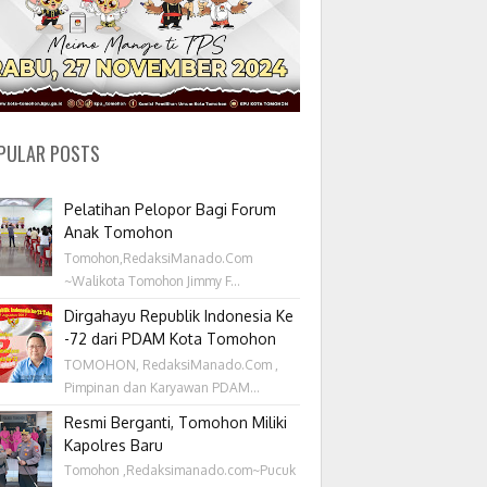
PULAR POSTS
Pelatihan Pelopor Bagi Forum
Anak Tomohon
Tomohon,RedaksiManado.Com
~Walikota Tomohon Jimmy F...
Dirgahayu Republik Indonesia Ke
-72 dari PDAM Kota Tomohon
TOMOHON, RedaksiManado.Com ,
Pimpinan dan Karyawan PDAM...
Resmi Berganti, Tomohon Miliki
Kapolres Baru
Tomohon ,Redaksimanado.com~Pucuk