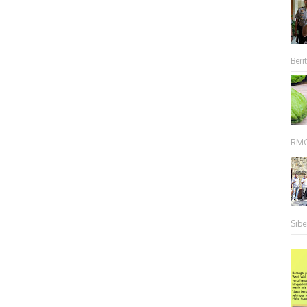
Berit
RMC 
Sibe