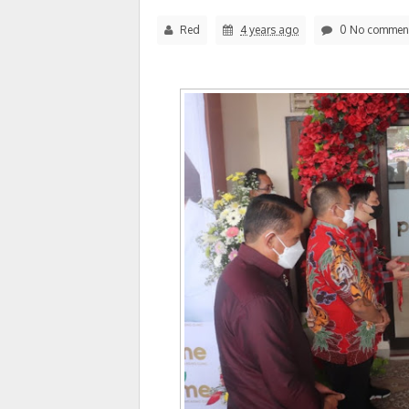
Red
4 years ago
0 No commen