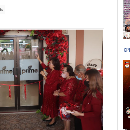
ts
KP