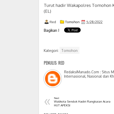
Turut hadir Wakapolres Tomohon K
(EL)
Red
Tomohon
5/28/2022
Bagikan !
Kategori:
Tomohon
PENULIS: RED
RedaksiManado.Com : Situs Me
Internasional, Nasional dan K
«
Next
Walikota Senduk Hadiri Rangkaian Acara
HUT APEKSI