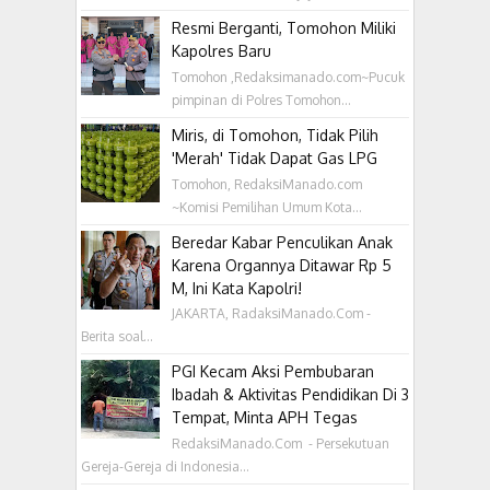
Resmi Berganti, Tomohon Miliki
Kapolres Baru
Tomohon ,Redaksimanado.com~Pucuk
pimpinan di Polres Tomohon...
Miris, di Tomohon, Tidak Pilih
'Merah' Tidak Dapat Gas LPG
Tomohon, RedaksiManado.com
~Komisi Pemilihan Umum Kota...
Beredar Kabar Penculikan Anak
Karena Organnya Ditawar Rp 5
M, Ini Kata Kapolri!
JAKARTA, RadaksiManado.Com -
Berita soal...
PGI Kecam Aksi Pembubaran
Ibadah & Aktivitas Pendidikan Di 3
Tempat, Minta APH Tegas
RedaksiManado.Com - Persekutuan
Gereja-Gereja di Indonesia...