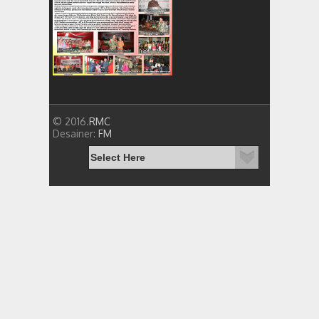
© 2016.
RMC
Desainer:
FM