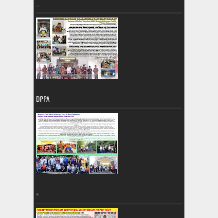
..
DPPA
=