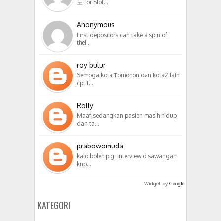
노 for Slot…
Anonymous
First depositors can take a spin of
thei…
roy bulur
Semoga kota Tomohon dan kota2 lain
cpt t…
Rolly
Maaf,sedangkan pasien masih hidup
dan ta…
prabowomuda
kalo boleh pigi interview d sawangan
knp…
Widget by
Google
KATEGORI