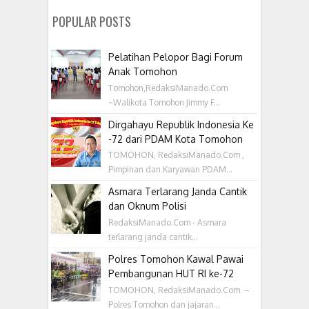
POPULAR POSTS
Pelatihan Pelopor Bagi Forum
Anak Tomohon
Tomohon,RedaksiManado.Com
~Walikota Tomohon Jimmy F...
Dirgahayu Republik Indonesia Ke
-72 dari PDAM Kota Tomohon
TOMOHON, RedaksiManado.Com ,
Pimpinan dan Karyawan PDAM...
Asmara Terlarang Janda Cantik
dan Oknum Polisi
RedaksiManado.Com - Asmara
terlarang janda cantik...
Polres Tomohon Kawal Pawai
Pembangunan HUT RI ke-72
TOMOHON, RedaksiManado.Com –
Polres Tomohon dan jajaran...