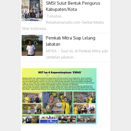
SMSI Sulut Bentuk Pengurus
Kabupaten/Kota
‎ Tomohon ,
Redaksimanado.com~Serikat Media
Siber Indonesia...
Pemkab Mitra Siap Lelang
Jabatan
MITRA – Saat ini, di Pemkab Mitra ada
sembilan jabatan...