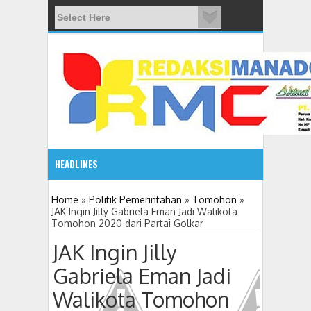
HEADLINES
08:03 AM
Home
»
Politik Pemerintahan
»
Tomohon
»
JAK Ingin Jilly Gabriela Eman Jadi Walikota
Tomohon 2020 dari Partai Golkar
ADVETORIAL JONRU GANTIKAN MONO PIMPIN DPRD TO
JAK Ingin Jilly
Gabriela Eman Jadi
Walikota Tomohon