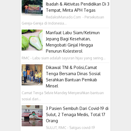
Ibadah & Aktivitas Pendidikan Di 3
Tempat, Minta APH Tegas
RedaksiManado.Com - Persekutuan
Gereja-Gereja di Indonesia...
Manfaat Labu Siam/Ketimun
Jepang Bagi Kesehatan,
Mengobati Ginjal Hingga
Penurun Kolesterol
RMC - Labu siam adalah sayuran hijau yang sering...
Dikawal TNI & Polisi,Camat
Tenga Bersama Dinas Sosial
Serahkan Bantuan Pemkab
Minsel
Camat Tenga Selvie Mandey Menyerahkan bantuan
sosial dari...
3 Pasien Sembuh Dari Covid-19 di
Sulut, 2 Tenaga Medis, Total 17
Orang
SULUT, RMC - Satgas covid-19