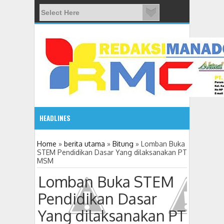
HEADLINES
08:03 AM
Home
»
berita utama
»
Bitung
»
Lomban Buka
STEM Pendidikan Dasar Yang dilaksanakan PT
MSM
ADVETORIAL JONRU GANTIKAN MONO PIMPIN DPRD TO
Lomban Buka STEM
Pendidikan Dasar
Yang dilaksanakan PT