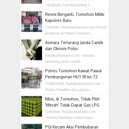
~Walikota Tomohon Jimmy F...
Resmi Berganti, Tomohon Miliki
Kapolres Baru
Tomohon ,Redaksimanado.com~Pucuk
pimpinan di Polres Tomohon...
Asmara Terlarang Janda Cantik
dan Oknum Polisi
RedaksiManado.Com - Asmara
terlarang janda cantik...
Polres Tomohon Kawal Pawai
Pembangunan HUT RI ke-72
TOMOHON, RedaksiManado.Com –
Polres Tomohon dan jajaran...
Miris, di Tomohon, Tidak Pilih
'Merah' Tidak Dapat Gas LPG
Tomohon, RedaksiManado.com
~Komisi Pemilihan Umum Kota...
PGI Kecam Aksi Pembubaran