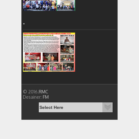
=
© 2016.
RMC
Desainer:
FM