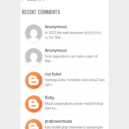
RECENT COMMENTS
Anonymous
In 2021 the web revenues 온라인카지
노 for Slot…
Anonymous
First depositors can take a spin of
thei…
roy bulur
Semoga kota Tomohon dan kota2 lain
cpt t…
Rolly
Maaf,sedangkan pasien masih hidup
dan ta…
prabowomuda
kalo boleh pigi interview d sawangan