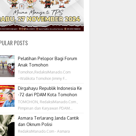
PULAR POSTS
Pelatihan Pelopor Bagi Forum
Anak Tomohon
Tomohon,RedaksiManado.Com
~Walikota Tomohon Jimmy F...
Dirgahayu Republik Indonesia Ke
-72 dari PDAM Kota Tomohon
TOMOHON, RedaksiManado.Com ,
Pimpinan dan Karyawan PDAM...
Asmara Terlarang Janda Cantik
dan Oknum Polisi
RedaksiManado.Com - Asmara