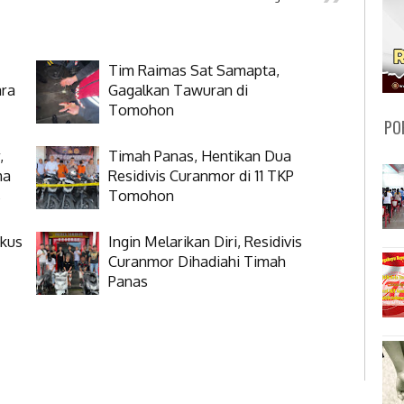
Tim Raimas Sat Samapta,
ra
Gagalkan Tawuran di
Tomohon
PO
,
Timah Panas, Hentikan Dua
ma
Residivis Curanmor di 11 TKP
s
Tomohon
gkus
Ingin Melarikan Diri, Residivis
Curanmor Dihadiahi Timah
Panas