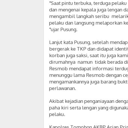
"Saat pintu terbuka, terduga pela
dan mengenai kepala juga lengan d
mengambil langkah seribu melarika
pelaku dan langsung melaporkan ke
"ujar Pusung.
Lanjut kata Pusung, setelah mendap
bergerak ke TKP dan didapat identi
korban juga saksi, saat itu juga k
dirumahnya namun tidak berada di
Resmob mendapat informasi terdug
menunggu lama Resmob dengan cepa
mengamankannya juga barang bukti 
perlawanan.
Akibat kejadian penganiayaan denga
paha kiri serta lengan yang diguna
pelaku.
Kapolres Tomohon AKBP Arian Prima