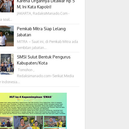
Karena Organnya Ditawar Rp 5
M, Ini Kata Kapolri!
JAKARTA, RadaksiManado.Com -
a soal...
Pemkab Mitra Siap Lelang
Jabatan
MITRA – Saat ini, di Pemkab Mitra ada
sembilan jabatan...
SMSI Sulut Bentuk Pengurus
Kabupaten/Kota
‎ Tomohon ,
Redaksimanado.com~Serikat Media
r Indonesia...