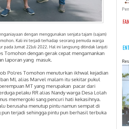
Pen
FA
nganiayaan dengan menggunakan senjata tajam (sajam)
omohon. Kali ini terjadi terhadap seorang pemuda warga
EN
pada Jumat 22Juli 2022. Hal ini langsung ditindak lanjuti
res Tomohon dengan gerak cepat mengamankan
kan laporan yang masuk.
Res
mob Polres Tomohon menuturkan ikhwal kejadian
ban ML alias Marvel malam itu sekitar pukul
 perempuan MT yang merupakan pacar dari
erduga pelaku RR alias Nandy warga Desa Lolah
unus memergoki sang pencuri hati keka
sihnya.
 lalu berusaha menutup pintu namun sempat di
 pun terjadi sehingga pintu pun berhasil terbuka