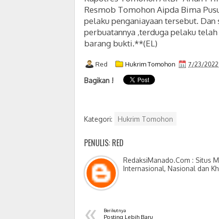
Resmob Tomohon Aipda Bima Pusu
pelaku penganiayaan tersebut. Dan
perbuatannya ,terduga pelaku tel
barang bukti.**(EL)
Red
Hukrim Tomohon
7/23/2022
Bagikan !
Kategori:
Hukrim Tomohon
PENULIS: RED
RedaksiManado.Com : Situs Me
Internasional, Nasional dan K
«
Berikutnya
Posting Lebih Baru