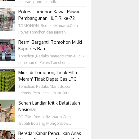
terlarang janda cantik...
Polres Tomohon Kawal Pawai
Pembangunan HUT RI ke-72
TOMOHON, RedaksiManado.Com –
Polres Tomohon dan jajaran...
Resmi Berganti, Tomohon Miliki
Kapolres Baru
Tomohon ,Redaksimanado.com~Pucuk
pimpinan di Polres Tomohon...
Miris, di Tomohon, Tidak Pilih
'Merah' Tidak Dapat Gas LPG
Tomohon, RedaksiManado.com
~Komisi Pemilihan Umum Kota...
Sehan Landjar Kritik Balai Jalan
Nasional
BOLTIM, RedaksiManado.Com –
Bupati Bolaang Mongondow...
Beredar Kabar Penculikan Anak