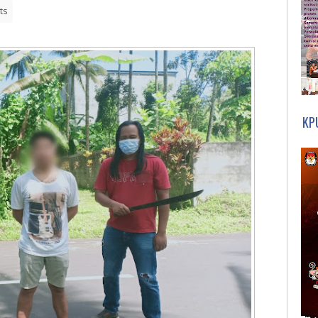
ts
KP