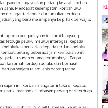
ku langsung mengayunkan pedang ke arah korban
IK
an paha. Mendapat kesempatan, korban lalu
n diri agar terhindar dari amukan terduga
jadian yang baru menimpanya ke pihak berwajib,
at laporan penganiayaan ini kami langsung
tas tetduga pelaku melalui interogasi kepada
ami melakukan pencarian kepada terduga pelaku
 tempat. S
elang beberapa jam kemudian unit
a pelaku sudah pulang kerumahnya. Tanpa
t ke rumah terduga pelaku dan berhasil
berupa senjata tajam jenis parang tanpa
n sajam ini korban mengalami luka di kepala,
kan untuk menangkis tebasan pedang dari terduga
danu Colibrito,. SIK. MH., melalui kanit Buser
Deb