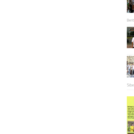
Berit
Sibe