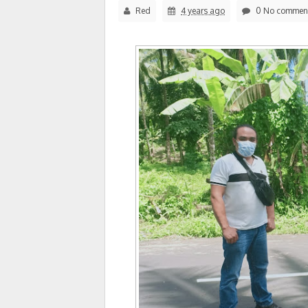
Red
4 years ago
0 No commen