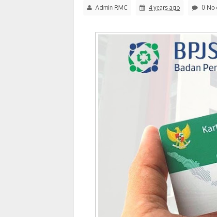
Admin RMC
4 years ago
0 No 