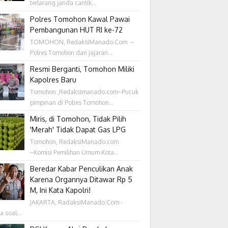
terlarang janda cantik...
Polres Tomohon Kawal Pawai
Pembangunan HUT RI ke-72
TOMOHON, RedaksiManado.Com –
Polres Tomohon dan jajaran...
Resmi Berganti, Tomohon Miliki
Kapolres Baru
Tomohon ,Redaksimanado.com~Pucuk
pimpinan di Polres Tomohon...
Miris, di Tomohon, Tidak Pilih
'Merah' Tidak Dapat Gas LPG
Tomohon, RedaksiManado.com
~Komisi Pemilihan Umum Kota...
Beredar Kabar Penculikan Anak
Karena Organnya Ditawar Rp 5
M, Ini Kata Kapolri!
JAKARTA, RadaksiManado.Com -
a soal...