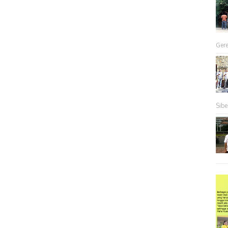
Gere
Sibe