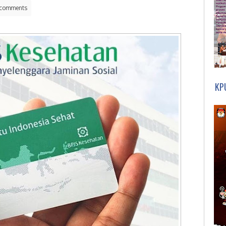
comments
KP