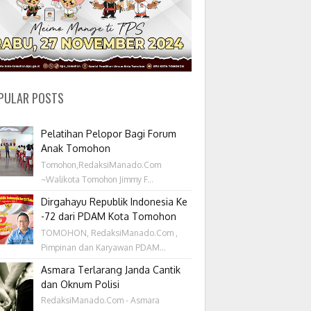
PULAR POSTS
Pelatihan Pelopor Bagi Forum
Anak Tomohon
Tomohon,RedaksiManado.Com
~Walikota Tomohon Jimmy F...
Dirgahayu Republik Indonesia Ke
-72 dari PDAM Kota Tomohon
TOMOHON, RedaksiManado.Com ,
Pimpinan dan Karyawan PDAM...
Asmara Terlarang Janda Cantik
dan Oknum Polisi
RedaksiManado.Com - Asmara