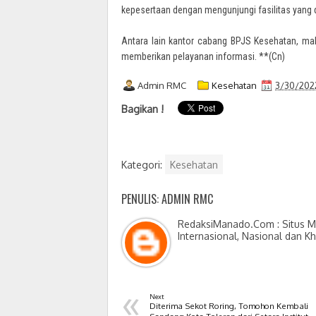
kepesertaan dengan mengunjungi fasilitas yang 
Antara lain kantor cabang BPJS Kesehatan, ma
memberikan pelayanan informasi. **(Cn)
Admin RMC
Kesehatan
3/30/202
Bagikan !
Kategori:
Kesehatan
PENULIS: ADMIN RMC
RedaksiManado.Com : Situs Me
Internasional, Nasional dan K
«
Next
Diterima Sekot Roring, Tomohon Kembali