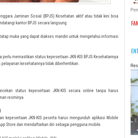
Pen
nggara Jaminan Sosial (BPJS) Kesehatan aktif atau tidak kini bisa
FA
datangi kantor BPJS secara langsung.
atap muka yang dapat diakses mandiri untuk mengetahui informasi
EN
ta perlu memastikan status kepesertaan JKN-KIS BPJS Kesehatannya
as pelayanan kesehatannya tidak diberhentikan.
Res
ecekan status kepesertaan JKN-KIS secara online tanpa harus
man resminya.
N
an kepesertaan JKN-KIS peserta harus mengunduh aplikasi Mobile
 App Store dan mendaftarkan diri sebagai pengguna mobile.
-KIS melalui aplikasi Mobile JKN: