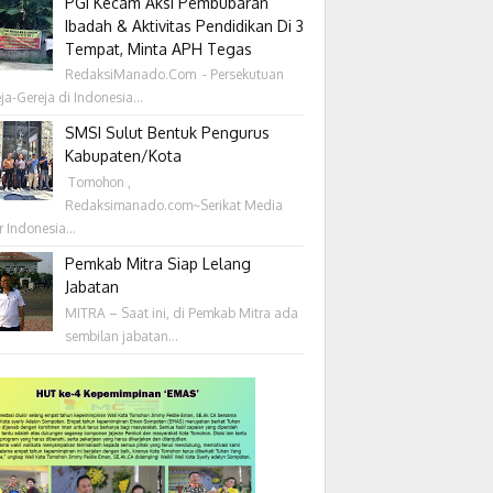
PGI Kecam Aksi Pembubaran
Ibadah & Aktivitas Pendidikan Di 3
Tempat, Minta APH Tegas
RedaksiManado.Com - Persekutuan
ja-Gereja di Indonesia...
SMSI Sulut Bentuk Pengurus
Kabupaten/Kota
‎ Tomohon ,
Redaksimanado.com~Serikat Media
r Indonesia...
Pemkab Mitra Siap Lelang
Jabatan
MITRA – Saat ini, di Pemkab Mitra ada
sembilan jabatan...